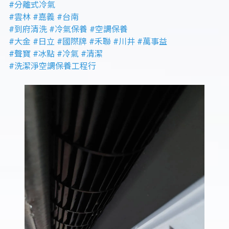
#分離式冷氣
#雲林
#嘉義
#台南
#到府清洗
#冷氣保養
#空調保養
#大金
#日立
#國際牌
#禾聯
#川井
#萬事益
#聲寶
#冰點
#冷氣
#清潔
#洗潔淨空調保養工程行