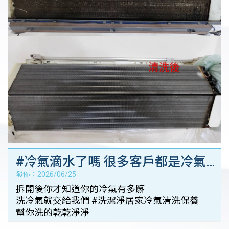
#冷氣滴水了嗎 很多客戶都是冷氣
發佈：2026/06/25
滴水了 才想到要保養冷氣－台南空
拆開後你才知道你的冷氣有多髒
調保養｜台南空調檢修
洗冷氣就交給我們 #洗潔淨居家冷氣清洗保養
幫你洗的乾乾淨淨