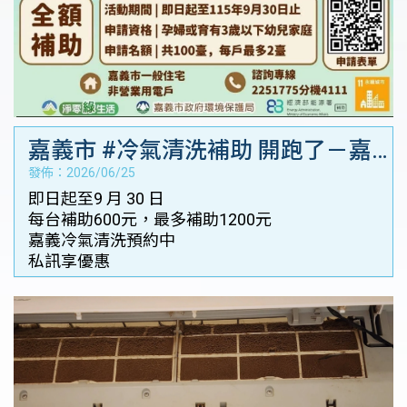
嘉義市 #冷氣清洗補助 開跑了－嘉
發佈：2026/06/25
義洗冷氣｜嘉義冷氣檢修
即日起至9 月 30 日
每台補助600元，最多補助1200元
嘉義冷氣清洗預約中
私訊享優惠